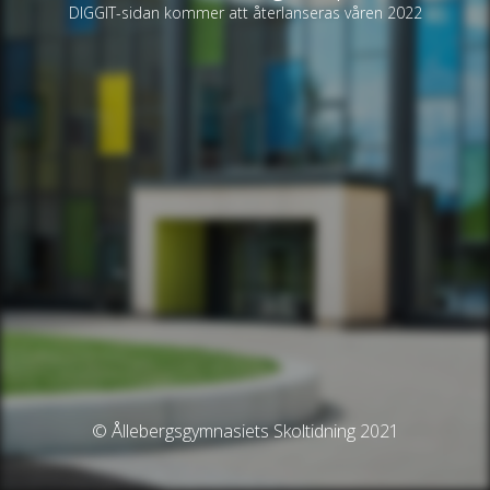
DIGGIT-sidan kommer att återlanseras våren 2022
© Ållebergsgymnasiets Skoltidning 2021