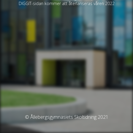
DIGGIT-sidan kommer att återlanseras våren 2022
© Ållebergsgymnasiets Skoltidning 2021