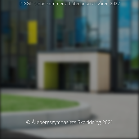
DIGGIT-sidan kommer att återlanseras våren 2022
© Ållebergsgymnasiets Skoltidning 2021