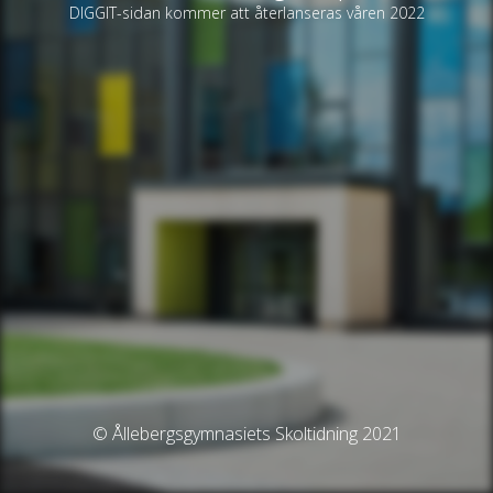
DIGGIT-sidan kommer att återlanseras våren 2022
© Ållebergsgymnasiets Skoltidning 2021