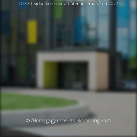
DIGGIT-sidan kommer att återlanseras våren 2022
© Ållebergsgymnasiets Skoltidning 2021