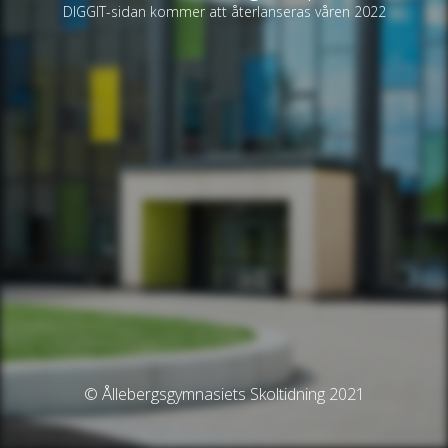
DIGGIT-sidan kommer att återlanseras våren 2022
© Ållebergsgymnasiets Skoltidning 2021