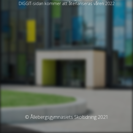
DIGGIT-sidan kommer att återlanseras våren 2022
© Ållebergsgymnasiets Skoltidning 2021