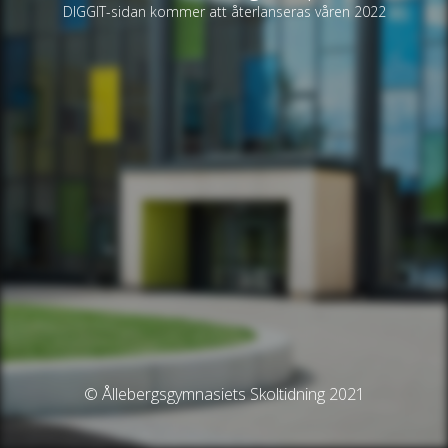
DIGGIT-sidan kommer att återlanseras våren 2022
© Ållebergsgymnasiets Skoltidning 2021