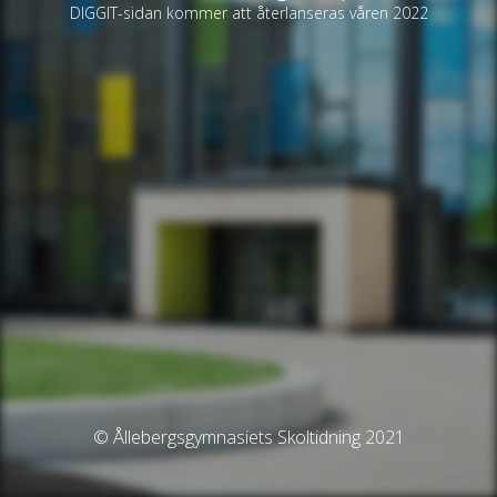
DIGGIT-sidan kommer att återlanseras våren 2022
© Ållebergsgymnasiets Skoltidning 2021