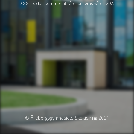
DIGGIT-sidan kommer att återlanseras våren 2022
© Ållebergsgymnasiets Skoltidning 2021