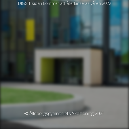
DIGGIT-sidan kommer att återlanseras våren 2022
© Ållebergsgymnasiets Skoltidning 2021