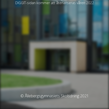
DIGGIT-sidan kommer att återlanseras våren 2022
© Ållebergsgymnasiets Skoltidning 2021