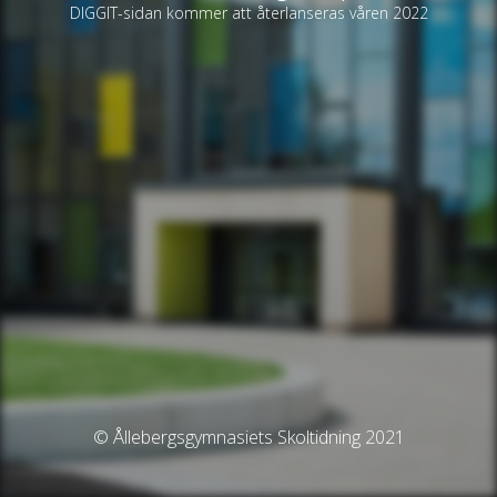
DIGGIT-sidan kommer att återlanseras våren 2022
© Ållebergsgymnasiets Skoltidning 2021