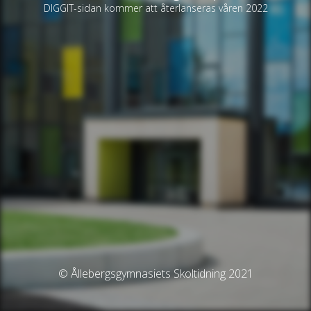
DIGGIT-sidan kommer att återlanseras våren 2022
© Ållebergsgymnasiets Skoltidning 2021