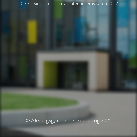
DIGGIT-sidan kommer att återlanseras våren 2022
© Ållebergsgymnasiets Skoltidning 2021