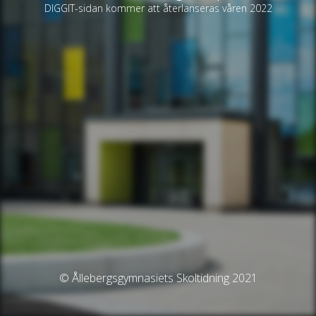
DIGGIT-sidan kommer att återlanseras våren 2022
© Ållebergsgymnasiets Skoltidning 2021