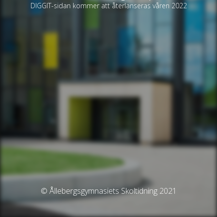
DIGGIT-sidan kommer att återlanseras våren 2022
© Ållebergsgymnasiets Skoltidning 2021