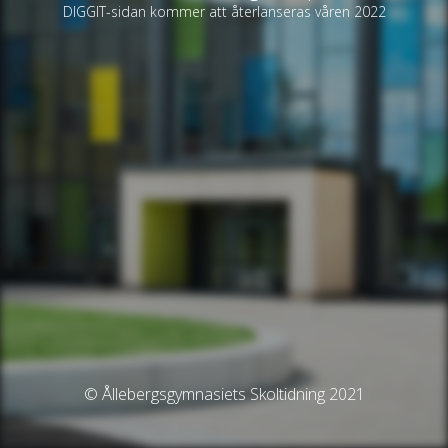
DIGGIT-sidan kommer att återlanseras våren 2022
© Ållebergsgymnasiets Skoltidning 2021