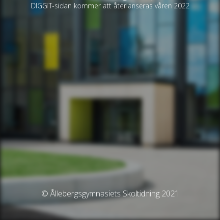
DIGGIT-sidan kommer att återlanseras våren 2022
© Ållebergsgymnasiets Skoltidning 2021