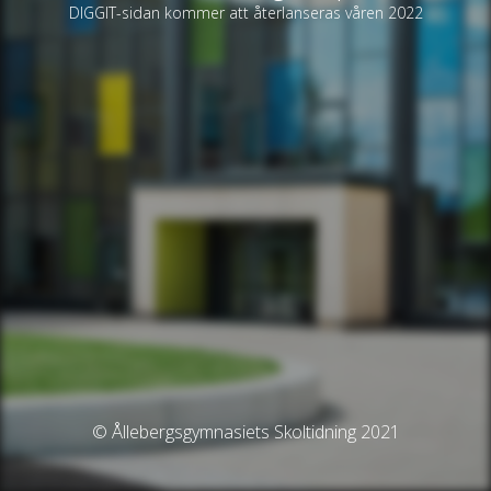
DIGGIT-sidan kommer att återlanseras våren 2022
© Ållebergsgymnasiets Skoltidning 2021