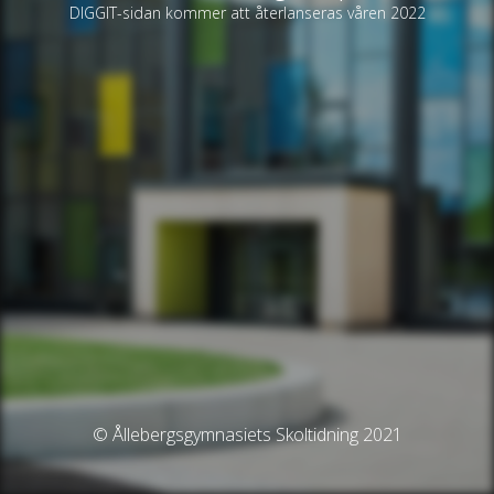
DIGGIT-sidan kommer att återlanseras våren 2022
© Ållebergsgymnasiets Skoltidning 2021