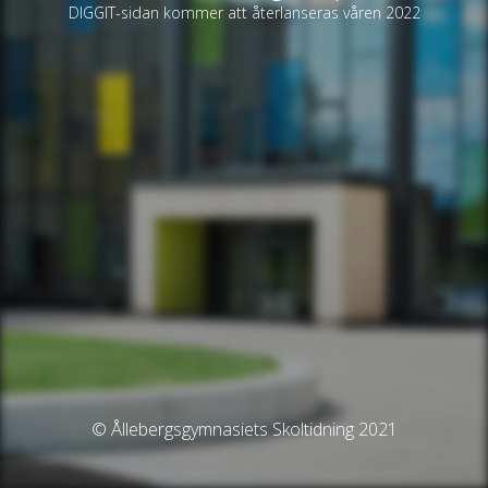
DIGGIT-sidan kommer att återlanseras våren 2022
© Ållebergsgymnasiets Skoltidning 2021