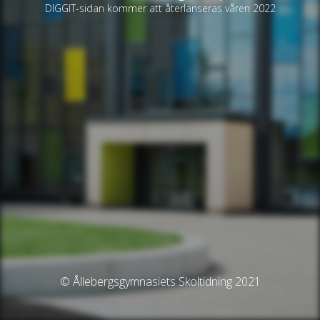
DIGGIT-sidan kommer att återlanseras våren 2022
© Ållebergsgymnasiets Skoltidning 2021