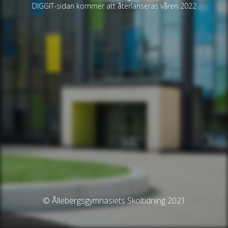
DIGGIT-sidan kommer att återlanseras våren 2022
© Ållebergsgymnasiets Skoltidning 2021