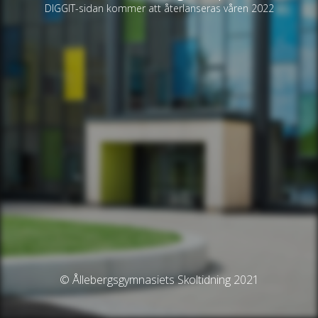
DIGGIT-sidan kommer att återlanseras våren 2022
© Ållebergsgymnasiets Skoltidning 2021