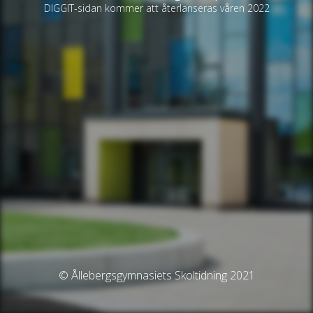
DIGGIT-sidan kommer att återlanseras våren 2022
© Ållebergsgymnasiets Skoltidning 2021