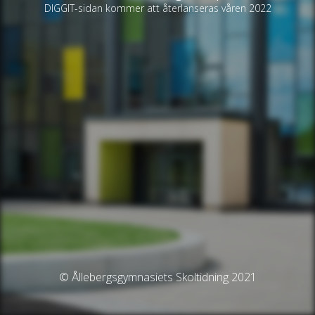
DIGGIT-sidan kommer att återlanseras våren 2022
© Ållebergsgymnasiets Skoltidning 2021