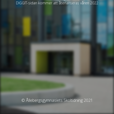
DIGGIT-sidan kommer att återlanseras våren 2022
© Ållebergsgymnasiets Skoltidning 2021