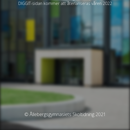
DIGGIT-sidan kommer att återlanseras våren 2022
© Ållebergsgymnasiets Skoltidning 2021